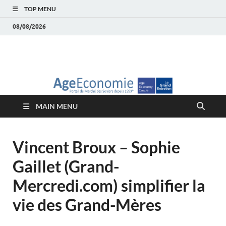
TOP MENU
08/08/2026
AgeEconomie – Silver
Le Portail d'actualité et d'analyses du Marché des Seniors et de la
Silver économie
économie – Marché
MAIN MENU
des Seniors
Vincent Broux – Sophie
Gaillet (Grand-
Mercredi.com) simplifier la
vie des Grand-Mères