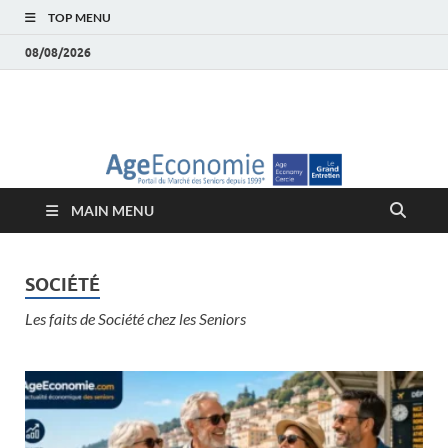
TOP MENU
08/08/2026
AgeEconomie – Silver
Le Portail d'actualité et d'analyses du Marché des Seniors et de la
Silver économie
économie – Marché
MAIN MENU
des Seniors
SOCIÉTÉ
Les faits de Société chez les Seniors