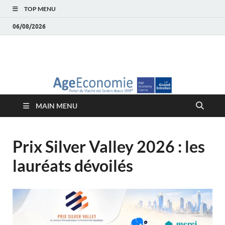
TOP MENU
06/08/2026
AgeEconomie – Silver
Le Portail d'actualité et d'analyses du Marché des Seniors et de la
Silver économie
économie – Marché
MAIN MENU
des Seniors
Prix Silver Valley 2026 : les
lauréats dévoilés