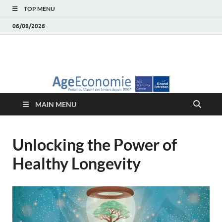
TOP MENU
06/08/2026
AgeEconomie – Silver
Le Portail d'actualité et d'analyses du Marché des Seniors et de la
Silver économie
économie – Marché
MAIN MENU
des Seniors
Unlocking the Power of
Healthy Longevity