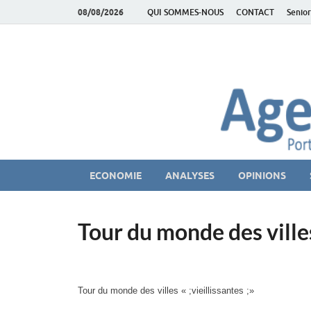
08/08/2026
QUI SOMMES-NOUS
CONTACT
Senior
AgeEconomie – Sil
Le Portail d'actualité et d'analyses du Marché des Se
ECONOMIE
ANALYSES
OPINIONS
Tour du monde des villes
Tour du monde des villes « ;vieillissantes ;»