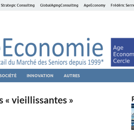
 Strategic Consulting
GlobalAgingConsulting
AgeEconomy
Frédéric Serr
ver économie – Marché d
niors et de la Silver économie
SOCIÉTÉ
INNOVATION
AUTRES
 « vieillissantes »