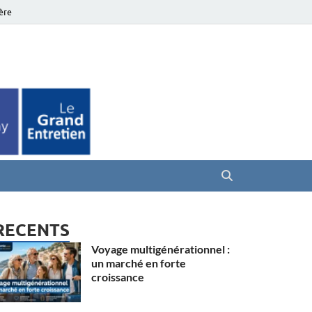
ière
es Seniors
RECENTS
Voyage multigénérationnel :
un marché en forte
croissance