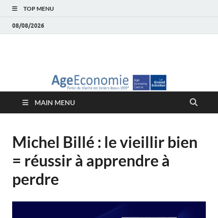
TOP MENU
08/08/2026
AgeEconomie – Silver
Le Portail d'actualité et d'analyses du Marché des Seniors et de la
Silver économie
économie – Marché
MAIN MENU
des Seniors
Michel Billé : le vieillir bien
= réussir à apprendre à
perdre