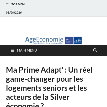
TOP MENU
08/08/2026
AgeEconomie – Silver
Le Portail d'actualité et d'analyses du Marché des Seniors et de la
Silver économie
économie – Marché
MAIN MENU
des Seniors
Ma Prime Adapt’ : Un réel
game-changer pour les
logements seniors et les
acteurs de la Silver
économie ?