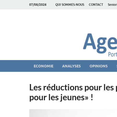
07/08/2026
QUI SOMMES-NOUS
CONTACT
Senior
AgeEconomie – Sil
Le Portail d'actualité et d'analyses du Marché des Se
ECONOMIE
ANALYSES
OPINIONS
Les réductions pour les 
pour les jeunes» !