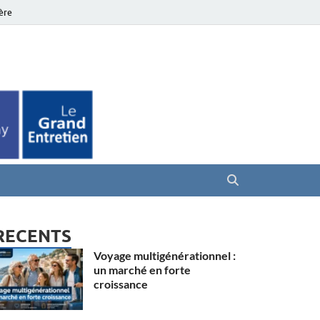
ière
es Seniors
RECENTS
Voyage multigénérationnel :
un marché en forte
croissance