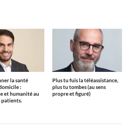
ner la santé
Plus tu fuis la téléassistance,
domicile :
plus tu tombes (au sens
e et humanité au
propre et figuré)
 patients.