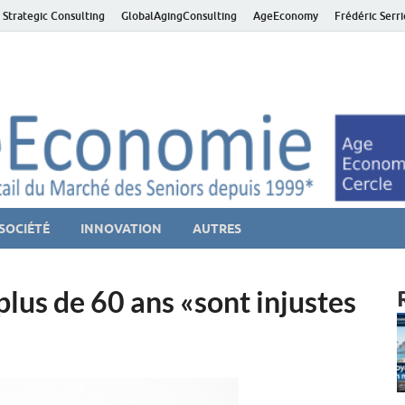
 Strategic Consulting
GlobalAgingConsulting
AgeEconomy
Frédéric Serr
ver économie – Marché d
niors et de la Silver économie
SOCIÉTÉ
INNOVATION
AUTRES
plus de 60 ans «sont injustes