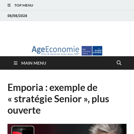
TOP MENU
08/08/2026
AgeEconomie – Silver
Le Portail d'actualité et d'analyses du Marché des Seniors et de la
Silver économie
économie – Marché
MAIN MENU
des Seniors
Emporia : exemple de
« stratégie Senior », plus
ouverte