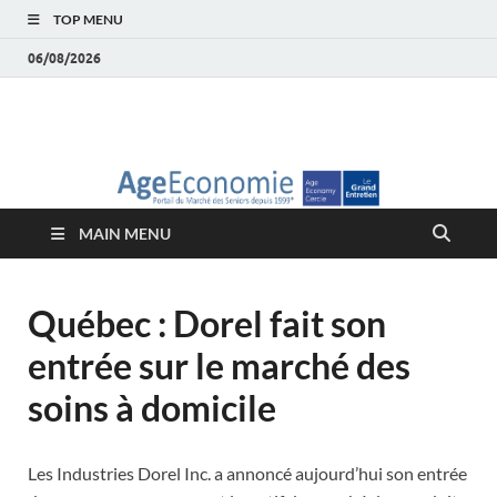
TOP MENU
06/08/2026
AgeEconomie – Silver
Le Portail d'actualité et d'analyses du Marché des Seniors et de la
Silver économie
économie – Marché
MAIN MENU
des Seniors
Québec : Dorel fait son
entrée sur le marché des
soins à domicile
Les Industries Dorel Inc. a annoncé aujourd’hui son entrée