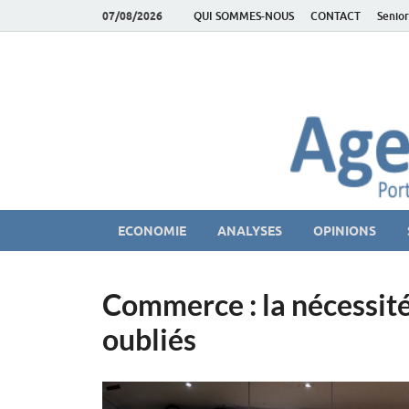
07/08/2026
QUI SOMMES-NOUS
CONTACT
Senior
AgeEconomie – Sil
Le Portail d'actualité et d'analyses du Marché des Se
ECONOMIE
ANALYSES
OPINIONS
Commerce : la nécessit
oubliés