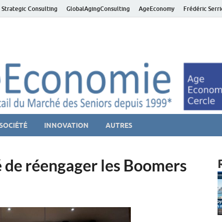
 Strategic Consulting
GlobalAgingConsulting
AgeEconomy
Frédéric Serr
ver économie – Marché d
niors et de la Silver économie
SOCIÉTÉ
INNOVATION
AUTRES
é de réengager les Boomers