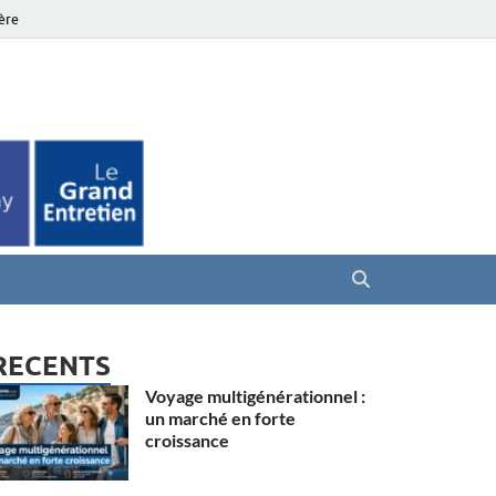
ière
es Seniors
RECENTS
Voyage multigénérationnel :
un marché en forte
croissance