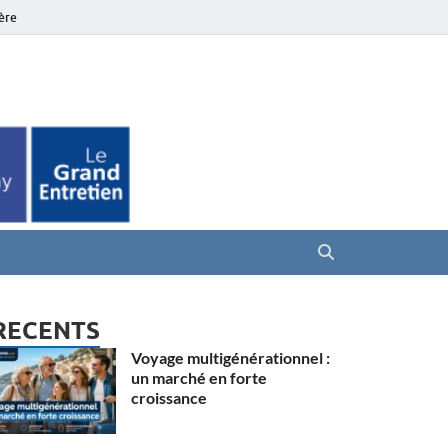
ière
es Seniors
RECENTS
Voyage multigénérationnel :
un marché en forte
croissance