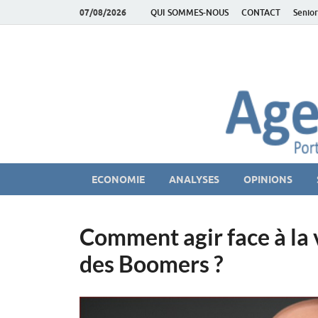
07/08/2026
QUI SOMMES-NOUS
CONTACT
Senior
AgeEconomie – Sil
Le Portail d'actualité et d'analyses du Marché des Se
ECONOMIE
ANALYSES
OPINIONS
Comment agir face à la v
des Boomers ?