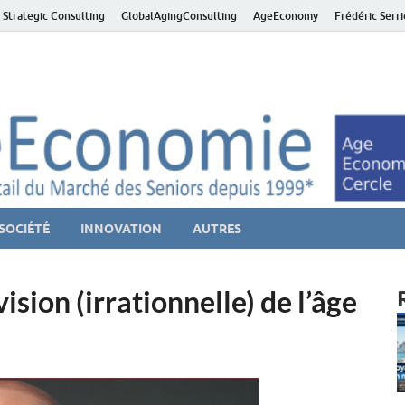
 Strategic Consulting
GlobalAgingConsulting
AgeEconomy
Frédéric Serr
ver économie – Marché d
niors et de la Silver économie
SOCIÉTÉ
INNOVATION
AUTRES
ision (irrationnelle) de l’âge