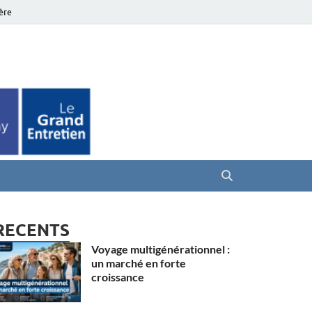
ière
es Seniors
RECENTS
Voyage multigénérationnel :
un marché en forte
croissance