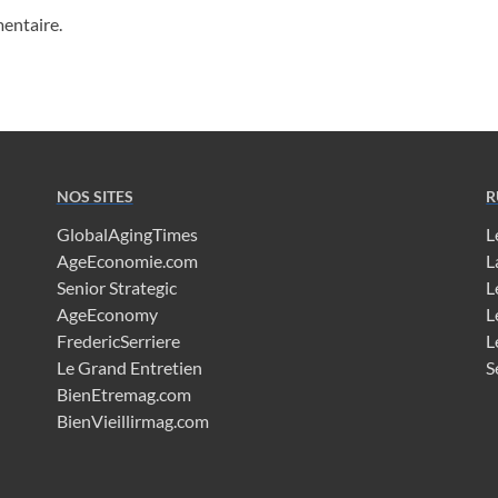
entaire.
NOS SITES
R
GlobalAgingTimes
L
AgeEconomie.com
L
Senior Strategic
L
AgeEconomy
L
FredericSerriere
L
Le Grand Entretien
S
BienEtremag.com
BienVieillirmag.com