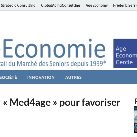
 Strategic Consulting
GlobalAgingConsulting
AgeEconomy
Frédéric Serr
ver économie – Marché d
niors et de la Silver économie
SOCIÉTÉ
INNOVATION
AUTRES
l « Med4age » pour favoriser