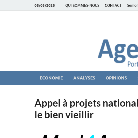
08/08/2026
QUI SOMMES-NOUS
CONTACT
Senior
AgeEconomie – Sil
Le Portail d'actualité et d'analyses du Marché des Se
ECONOMIE
ANALYSES
OPINIONS
Appel à projets nationa
le bien vieillir