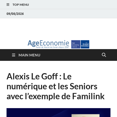
TOP MENU
09/08/2026
AgeEconomie – Silver
Le Portail d'actualité et d'analyses du Marché des Seniors et de la
Silver économie
économie – Marché
MAIN MENU
des Seniors
Alexis Le Goff : Le
numérique et les Seniors
avec l’exemple de Familink