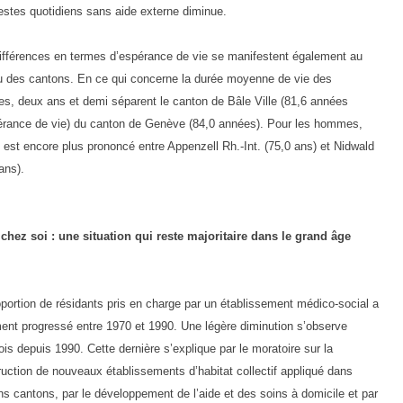
estes quotidiens sans aide externe diminue.
ifférences en termes d’espérance de vie se manifestent également au
u des cantons. En ce qui concerne la durée moyenne de vie des
s, deux ans et demi séparent le canton de Bâle Ville (81,6 années
érance de vie) du canton de Genève (84,0 années). Pour les hommes,
t est encore plus prononcé entre Appenzell Rh.-Int. (75,0 ans) et Nidwald
ans).
 chez soi : une situation qui reste majoritaire dans le grand âge
oportion de résidants pris en charge par un établissement médico-social a
ment progressé entre 1970 et 1990. Une légère diminution s’observe
ois depuis 1990. Cette dernière s’explique par le moratoire sur la
ruction de nouveaux établissements d’habitat collectif appliqué dans
ns cantons, par le développement de l’aide et des soins à domicile et par