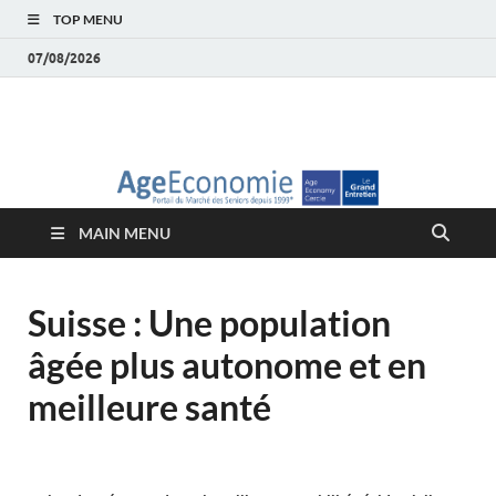
TOP MENU
07/08/2026
AgeEconomie – Silver
Le Portail d'actualité et d'analyses du Marché des Seniors et de la
Silver économie
économie – Marché
MAIN MENU
des Seniors
Suisse : Une population
âgée plus autonome et en
meilleure santé