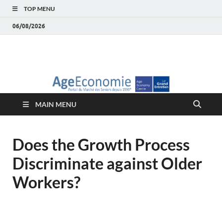
TOP MENU
06/08/2026
AgeEconomie – Silver
Le Portail d'actualité et d'analyses du Marché des Seniors et de la
Silver économie
économie – Marché
MAIN MENU
des Seniors
Does the Growth Process
Discriminate against Older
Workers?