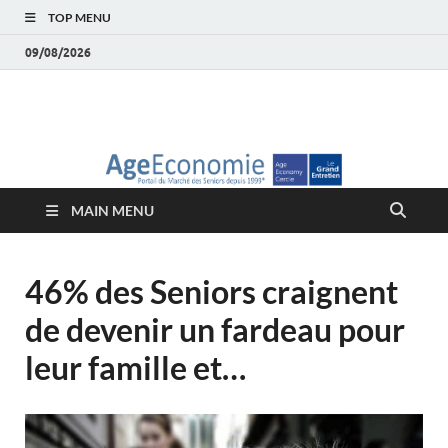
TOP MENU
09/08/2026
AgeEconomie – Silver
Le Portail d'actualité et d'analyses du Marché des Seniors et de la
Silver économie
économie – Marché
MAIN MENU
des Seniors
46% des Seniors craignent
de devenir un fardeau pour
leur famille et…