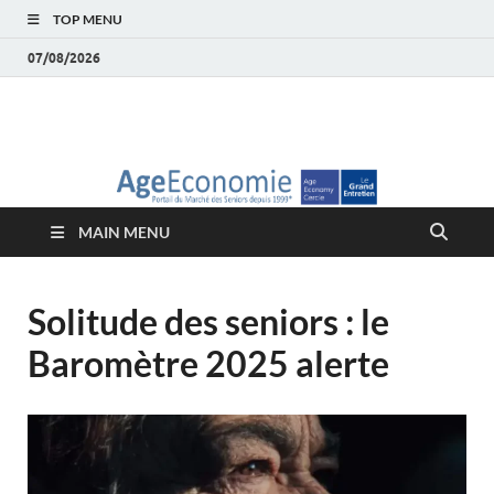
TOP MENU
07/08/2026
AgeEconomie – Silver
Le Portail d'actualité et d'analyses du Marché des Seniors et de la
Silver économie
économie – Marché
MAIN MENU
des Seniors
Solitude des seniors : le
Baromètre 2025 alerte