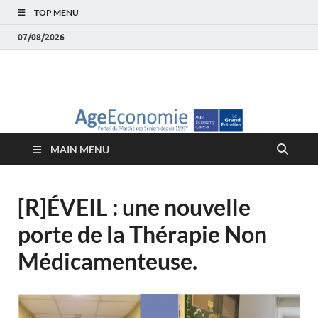
TOP MENU
07/08/2026
AgeEconomie – Silver
Le Portail d'actualité et d'analyses du Marché des Seniors et de la
Silver économie
économie – Marché
MAIN MENU
des Seniors
[R]ÉVEIL : une nouvelle
porte de la Thérapie Non
Médicamenteuse.