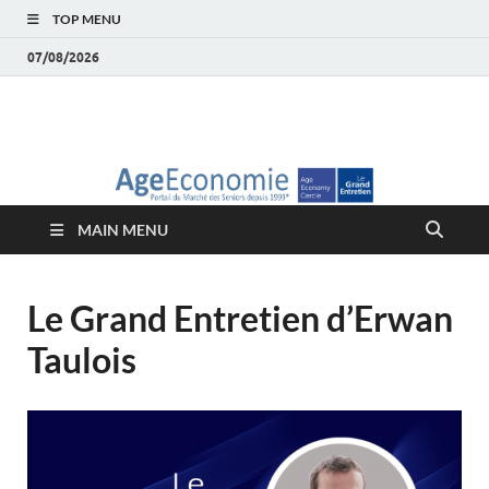
TOP MENU
07/08/2026
AgeEconomie – Silver
Le Portail d'actualité et d'analyses du Marché des Seniors et de la
Silver économie
économie – Marché
MAIN MENU
des Seniors
Le Grand Entretien d’Erwan
Taulois