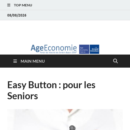
TOP MENU
08/08/2026
AgeEconomie – Silver
Le Portail d'actualité et d'analyses du Marché des Seniors et de la
Silver économie
économie – Marché
MAIN MENU
des Seniors
Easy Button : pour les
Seniors