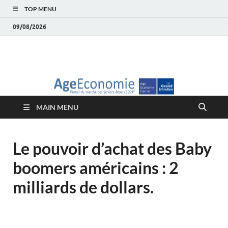
TOP MENU
09/08/2026
AgeEconomie – Silver
Le Portail d'actualité et d'analyses du Marché des Seniors et de la
Silver économie
économie – Marché
MAIN MENU
des Seniors
Le pouvoir d’achat des Baby
boomers américains : 2
milliards de dollars.