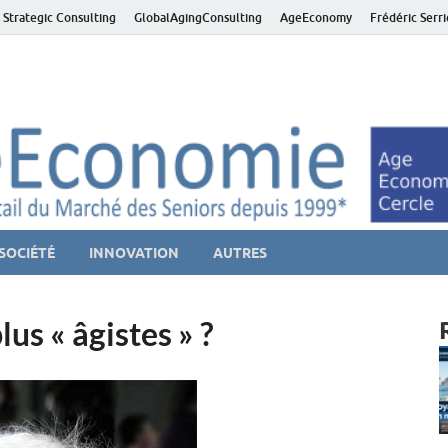
 Strategic Consulting
GlobalAgingConsulting
AgeEconomy
Frédéric Serr
ver économie – Marché d
niors et de la Silver économie
SOCIÉTÉ
INNOVATION
AUTRES
lus « âgistes » ?