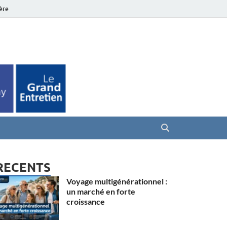
ière
es Seniors
RECENTS
Voyage multigénérationnel :
un marché en forte
croissance