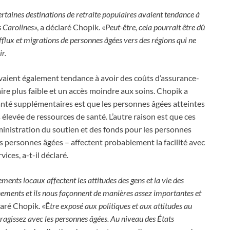
taines destinations de retraite populaires avaient tendance à
s Carolines
», a déclaré Chopik. «
Peut-être, cela pourrait être dû
 afflux et migrations de personnes âgées vers des régions qui ne
r.
 avaient également tendance à avoir des coûts d’assurance-
e plus faible et un accès moindre aux soins. Chopik a
anté supplémentaires est que les personnes âgées atteintes
levée de ressources de santé. L’autre raison est que ces
dministration du soutien et des fonds pour les personnes
les personnes âgées – affectent probablement la facilité avec
ices, a-t-il déclaré.
ts locaux affectent les attitudes des gens et la vie des
ements et ils nous façonnent de manières assez importantes et
laré Chopik. «Ê
tre exposé aux politiques et aux attitudes au
ragissez avec les personnes âgées. Au niveau des États