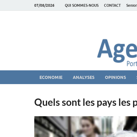
07/08/2026
QUI SOMMES-NOUS
CONTACT
Senior
AgeEconomie – Sil
Le Portail d'actualité et d'analyses du Marché des Se
ECONOMIE
ANALYSES
OPINIONS
Quels sont les pays les p