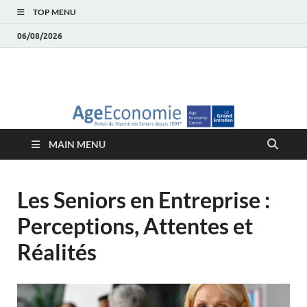
TOP MENU
06/08/2026
AgeEconomie – Silver
Le Portail d'actualité et d'analyses du Marché des Seniors et de la
Silver économie
économie – Marché
MAIN MENU
des Seniors
Les Seniors en Entreprise :
Perceptions, Attentes et
Réalités