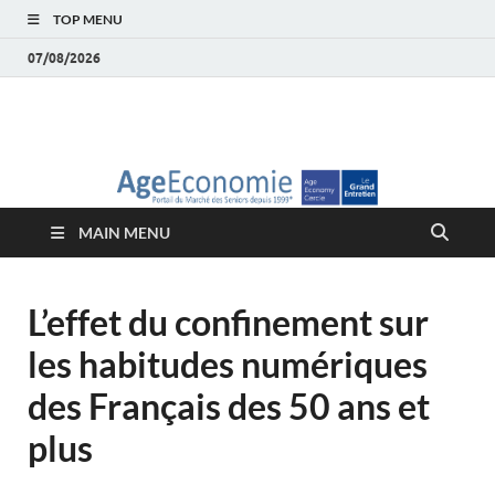
TOP MENU
07/08/2026
AgeEconomie – Silver
Le Portail d'actualité et d'analyses du Marché des Seniors et de la
Silver économie
économie – Marché
MAIN MENU
des Seniors
L’effet du confinement sur
les habitudes numériques
des Français des 50 ans et
plus