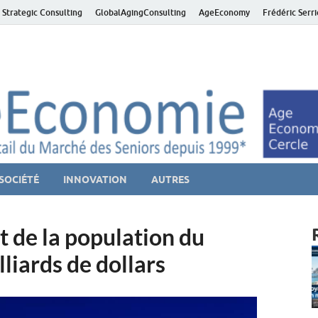
 Strategic Consulting
GlobalAgingConsulting
AgeEconomy
Frédéric Serr
ver économie – Marché d
niors et de la Silver économie
SOCIÉTÉ
INNOVATION
AUTRES
t de la population du
liards de dollars