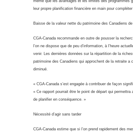
même que les avantages et les limites des programmes g
leur propre planification financière en main pour complé
Baisse de la valeur nette du patrimoine des Canadiens d
CGA-Canada recommande en outre de pousser la recherche 
l’on ne dispose que de peu d’information, à l’heure actuel
venir. Les dernières données sur la répartition de la riche
patrimoine des Canadiens qui approchent de la retraite a
diminué.
« CGA-Canada s’est engagée à contribuer de façon signific
« Ce rapport pourrait être le point de départ qui permettr
de planifier en conséquence. »
Nécessité d’agir sans tarder
CGA-Canada estime que si l’on prend rapidement des mesur