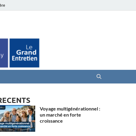
ière
es Seniors
RECENTS
Voyage multigénérationnel :
un marché en forte
croissance