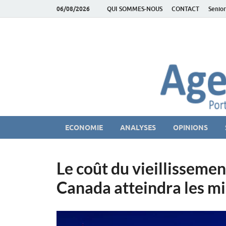
06/08/2026
QUI SOMMES-NOUS
CONTACT
Senior
AgeEconomie – Sil
Le Portail d'actualité et d'analyses du Marché des Se
ECONOMIE
ANALYSES
OPINIONS
Le coût du vieillissemen
Canada atteindra les mil