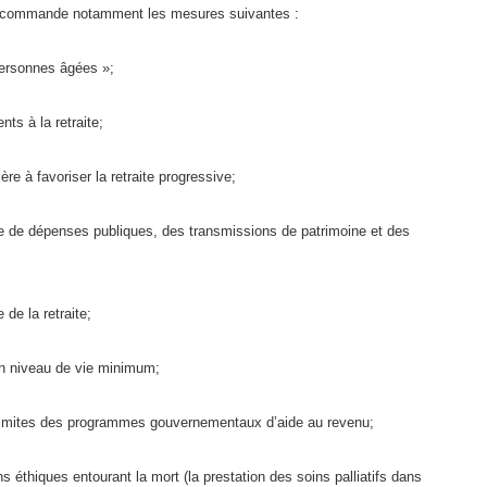
le recommande notamment les mesures suivantes :
personnes âgées »;
nts à la retraite;
ère à favoriser la retraite progressive;
 de dépenses publiques, des transmissions de patrimoine et des
 de la retraite;
un niveau de vie minimum;
s limites des programmes gouvernementaux d’aide au revenu;
s éthiques entourant la mort (la prestation des soins palliatifs dans