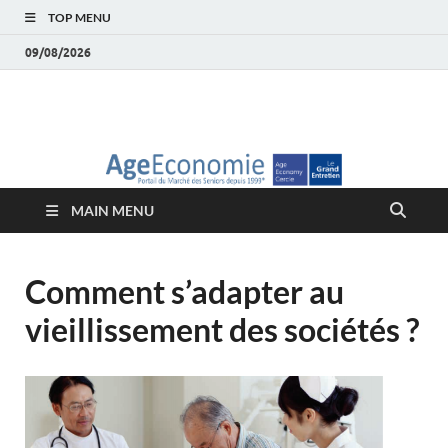
TOP MENU
09/08/2026
AgeEconomie – Silver
Le Portail d'actualité et d'analyses du Marché des Seniors et de la
Silver économie
économie – Marché
MAIN MENU
des Seniors
Comment s’adapter au
vieillissement des sociétés ?