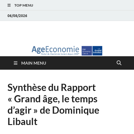
TOP MENU
06/08/2026
AgeEconomie – Silver
Le Portail d'actualité et d'analyses du Marché des Seniors et de la
Silver économie
économie – Marché
MAIN MENU
des Seniors
Synthèse du Rapport
« Grand âge, le temps
d’agir » de Dominique
Libault