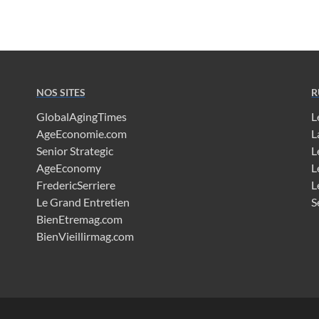
NOS SITES
R
GlobalAgingTimes
L
AgeEconomie.com
L
Senior Strategic
L
AgeEconomy
L
FredericSerriere
L
Le Grand Entretien
S
BienEtremag.com
BienVieillirmag.com