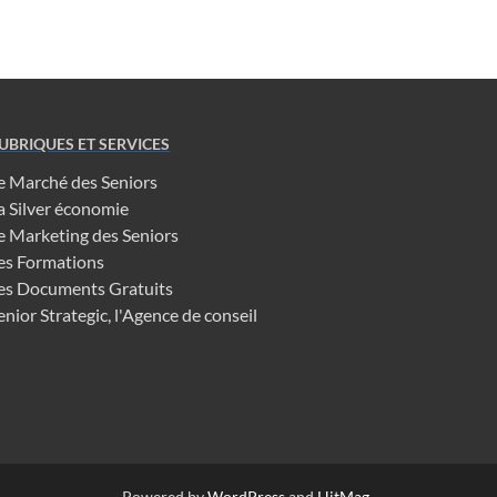
UBRIQUES ET SERVICES
e Marché des Seniors
a Silver économie
e Marketing des Seniors
es Formations
es Documents Gratuits
enior Strategic, l'Agence de conseil
Powered by
WordPress
and
HitMag
.