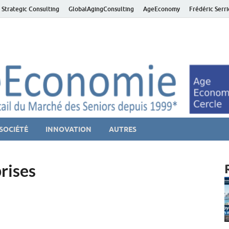
 Strategic Consulting
GlobalAgingConsulting
AgeEconomy
Frédéric Serr
ver économie – Marché d
niors et de la Silver économie
SOCIÉTÉ
INNOVATION
AUTRES
rises