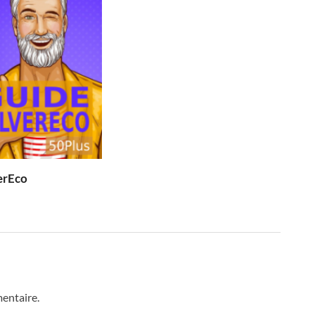
erEco
entaire.