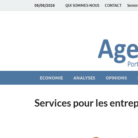
08/08/2026
QUI SOMMES-NOUS
CONTACT
Senior
AgeEconomie – Sil
Le Portail d'actualité et d'analyses du Marché des Se
ECONOMIE
ANALYSES
OPINIONS
Services pour les entrep