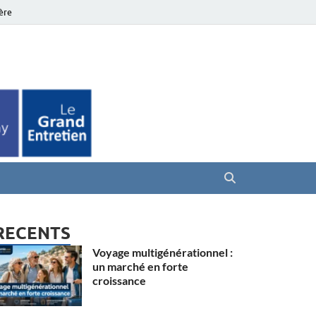
ière
es Seniors
RECENTS
Voyage multigénérationnel :
un marché en forte
croissance