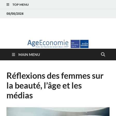
TOP MENU
08/08/2026
AgeEconomie – Silver
Le Portail d'actualité et d'analyses du Marché des Seniors et de la
Silver économie
économie – Marché
MAIN MENU
des Seniors
Réflexions des femmes sur
la beauté, l’âge et les
médias