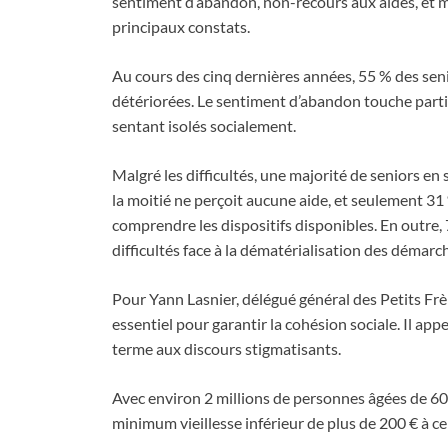
sentiment d’abandon, non-recours aux aides, et m
principaux constats.
Au cours des cinq dernières années, 55 % des seni
détériorées. Le sentiment d’abandon touche partic
sentant isolés socialement.
Malgré les difficultés, une majorité de seniors en
la moitié ne perçoit aucune aide, et seulement 3
comprendre les dispositifs disponibles. En outre
difficultés face à la dématérialisation des démarc
Pour Yann Lasnier, délégué général des Petits Frèr
essentiel pour garantir la cohésion sociale. Il app
terme aux discours stigmatisants.
Avec environ 2 millions de personnes âgées de 60 a
minimum vieillesse inférieur de plus de 200 € à ce 