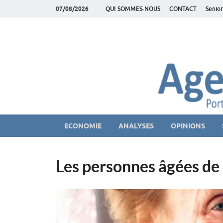
07/08/2026
QUI SOMMES-NOUS
CONTACT
Senior
AgeEconomie – Sil
Le Portail d'actualité et d'analyses du Marché des Se
ECONOMIE
ANALYSES
OPINIONS
Les personnes âgées de 