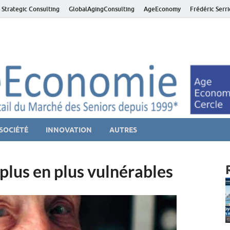
 Strategic Consulting
GlobalAgingConsulting
AgeEconomy
Frédéric Serr
ver économie – Marché d
niors et de la Silver économie
SOCIÉTÉ
INNOVATION
AUTRES
plus en plus vulnérables