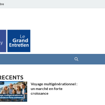
ière
es Seniors
RECENTS
Voyage multigénérationnel :
un marché en forte
croissance