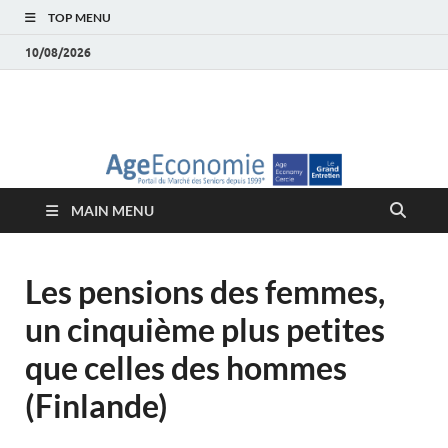
TOP MENU
10/08/2026
AgeEconomie – Silver
Le Portail d'actualité et d'analyses du Marché des Seniors et de la
Silver économie
économie – Marché
MAIN MENU
des Seniors
Les pensions des femmes,
un cinquième plus petites
que celles des hommes
(Finlande)