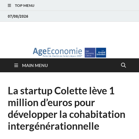
TOP MENU
07/08/2026
AgeEconomie – Silver
Le Portail d'actualité et d'analyses du Marché des Seniors et de la
Silver économie
économie – Marché
MAIN MENU
des Seniors
La startup Colette lève 1
million d’euros pour
développer la cohabitation
intergénérationnelle