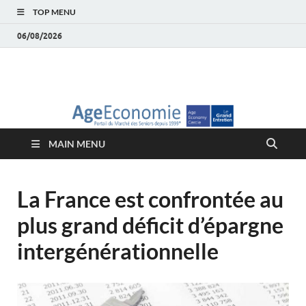
TOP MENU
06/08/2026
AgeEconomie – Silver
Le Portail d'actualité et d'analyses du Marché des Seniors et de la
Silver économie
économie – Marché
MAIN MENU
des Seniors
La France est confrontée au
plus grand déficit d’épargne
intergénérationnelle