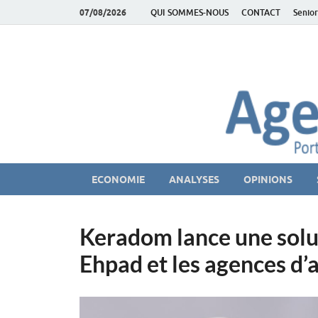
07/08/2026
QUI SOMMES-NOUS
CONTACT
Senior
AgeEconomie – Sil
Le Portail d'actualité et d'analyses du Marché des Se
ECONOMIE
ANALYSES
OPINIONS
Keradom lance une solut
Ehpad et les agences d’a