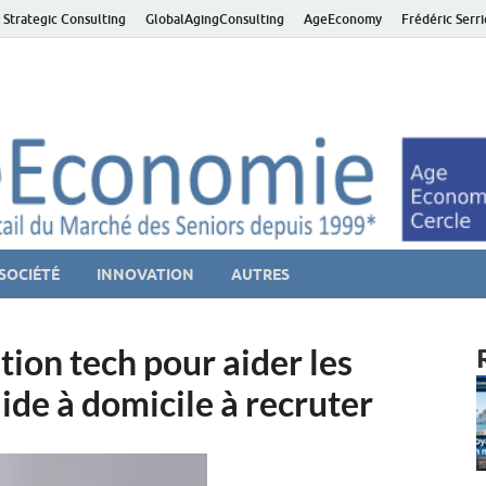
 Strategic Consulting
GlobalAgingConsulting
AgeEconomy
Frédéric Serr
ver économie – Marché d
niors et de la Silver économie
SOCIÉTÉ
INNOVATION
AUTRES
ion tech pour aider les
ide à domicile à recruter