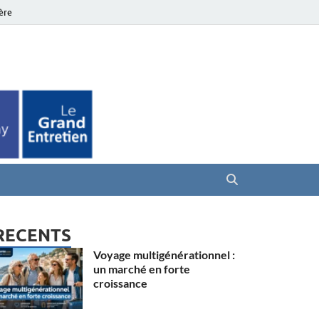
ière
es Seniors
RECENTS
Voyage multigénérationnel :
un marché en forte
croissance