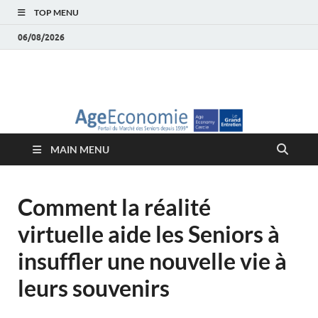
TOP MENU
06/08/2026
AgeEconomie – Silver
Le Portail d'actualité et d'analyses du Marché des Seniors et de la
Silver économie
économie – Marché
MAIN MENU
des Seniors
Comment la réalité
virtuelle aide les Seniors à
insuffler une nouvelle vie à
leurs souvenirs