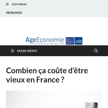
TOP MENU
08/08/2026
AgeEconomie – Silver
Le Portail d'actualité et d'analyses du Marché des Seniors et de la
Silver économie
économie – Marché
MAIN MENU
des Seniors
Combien ça coûte d’être
vieux en France ?