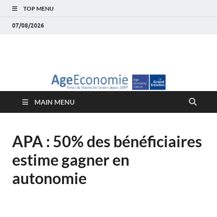
TOP MENU
07/08/2026
AgeEconomie – Silver
Le Portail d'actualité et d'analyses du Marché des Seniors et de la
Silver économie
économie – Marché
MAIN MENU
des Seniors
APA : 50% des bénéficiaires
estime gagner en
autonomie