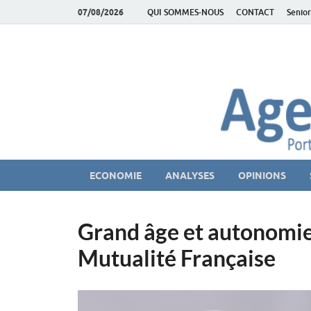
07/08/2026
QUI SOMMES-NOUS
CONTACT
Senior
AgeEconomie – Sil
Le Portail d'actualité et d'analyses du Marché des Se
ECONOMIE
ANALYSES
OPINIONS
Grand âge et autonomie 
Mutualité Française