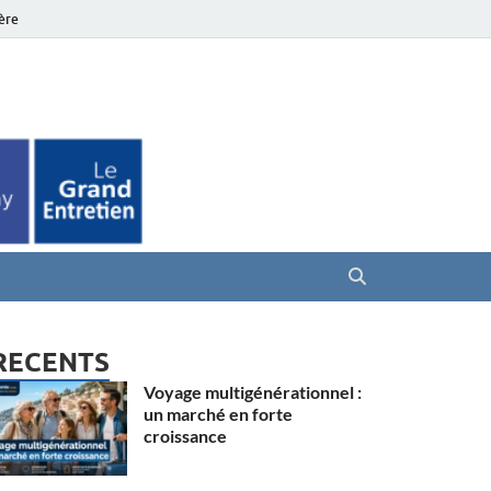
ière
es Seniors
RECENTS
Voyage multigénérationnel :
un marché en forte
croissance