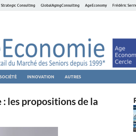
 Strategic Consulting
GlobalAgingConsulting
AgeEconomy
Frédéric Serr
ver économie – Marché d
niors et de la Silver économie
SOCIÉTÉ
INNOVATION
AUTRES
: les propositions de la