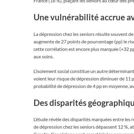
France (16 %), plaçant les seniors au cœur des p
Une vulnérabilité accrue av
La dépression chez les seniors résulte souvent d
augmente de 27 points de pourcentage (pp) le ris
cette corrélation est encore plus marquée (+32 pp),
aux soins.
L’isolement social constitue un autre déterminant c
voient leur risque de dépression diminuer de 11 p
probabilité de dépression de 4 pp en moyenne, av
Des disparités géographiqu
L’étude révèle des disparités marquées entre les 
de dépression chez les seniors dépassent 12 %, 