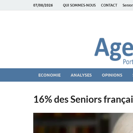
07/08/2026
QUI SOMMES-NOUS
CONTACT
Senior
AgeEconomie – Sil
Le Portail d'actualité et d'analyses du Marché des Se
ECONOMIE
ANALYSES
OPINIONS
16% des Seniors françai