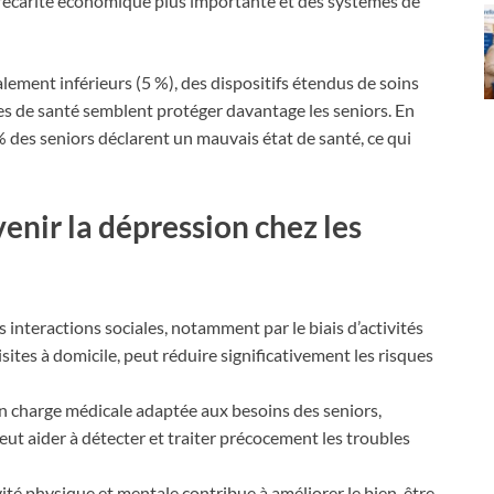
précarité économique plus importante et des systèmes de
lement inférieurs (5 %), des dispositifs étendus de soins
es de santé semblent protéger davantage les seniors. En
 des seniors déclarent un mauvais état de santé, ce qui
enir la dépression chez les
s interactions sociales, notamment par le biais d’activités
es à domicile, peut réduire significativement les risques
n charge médicale adaptée aux besoins des seniors,
peut aider à détecter et traiter précocement les troubles
vité physique et mentale contribue à améliorer le bien-être