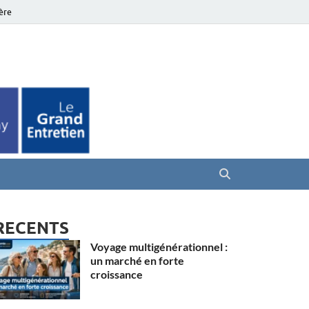
ière
es Seniors
RECENTS
Voyage multigénérationnel :
un marché en forte
croissance