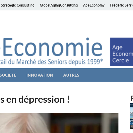
 Strategic Consulting
GlobalAgingConsulting
AgeEconomy
Frédéric Serr
ver économie – Marché d
niors et de la Silver économie
SOCIÉTÉ
INNOVATION
AUTRES
s en dépression !