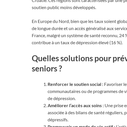
Croatie. Ces régions sont caractérisées par une 
soutien public moins développés.
En Europe du Nord, bien que les taux soient globa
de longue durée et un accès généralisé aux servic
France, malgré un système de santé reconnu, 24 %
contribue à un taux de dépression élevé (16 %).
Quelles solutions pour prév
seniors ?
Renforcer le soutien social :
Favoriser le
communautaires ou de programmes de visit
de dépression.
Améliorer l’accès aux soins :
Une prise e
associée à des bilans de santé réguliers, 
dépressifs.
Promouvoir un mode de vie actif :
L’acti