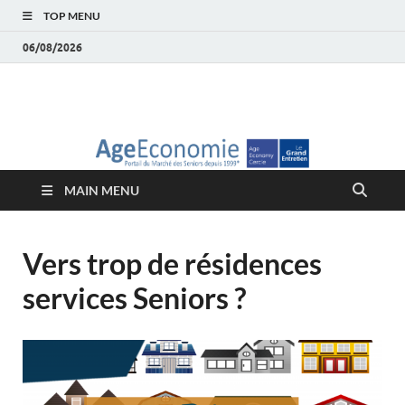
TOP MENU
06/08/2026
AgeEconomie – Silver
Le Portail d'actualité et d'analyses du Marché des Seniors et de la
Silver économie
économie – Marché
MAIN MENU
des Seniors
Vers trop de résidences
services Seniors ?