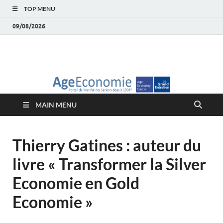
TOP MENU
09/08/2026
AgeEconomie – Silver
Le Portail d'actualité et d'analyses du Marché des Seniors et de la
Silver économie
économie – Marché
MAIN MENU
des Seniors
Thierry Gatines : auteur du
livre « Transformer la Silver
Economie en Gold
Economie »