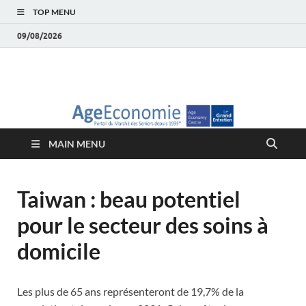
TOP MENU
09/08/2026
AgeEconomie – Silver
Le Portail d'actualité et d'analyses du Marché des Seniors et de la
Silver économie
économie – Marché
MAIN MENU
des Seniors
Taiwan : beau potentiel
pour le secteur des soins à
domicile
Les plus de 65 ans représenteront de 19,7% de la