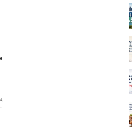
e
d,
s