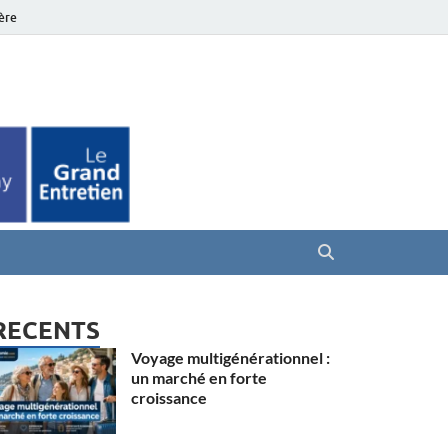
ière
es Seniors
RECENTS
Voyage multigénérationnel :
un marché en forte
croissance