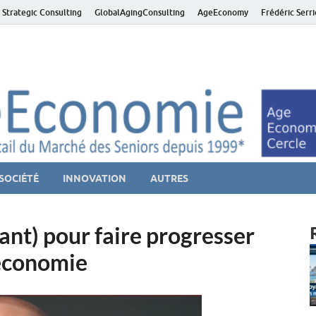
 Strategic Consulting
GlobalAgingConsulting
AgeEconomy
Frédéric Serr
ver économie – Marché d
niors et de la Silver économie
SOCIÉTÉ
INNOVATION
AUTRES
ant) pour faire progresser
 économie