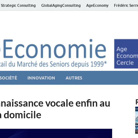
 Strategic Consulting
GlobalAgingConsulting
AgeEconomy
Frédéric Serr
ver économie – Marché d
niors et de la Silver économie
SOCIÉTÉ
INNOVATION
AUTRES
nnaissance vocale enfin au
à domicile