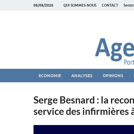
08/08/2026
QUI SOMMES-NOUS
CONTACT
Senior
AgeEconomie – Sil
Le Portail d'actualité et d'analyses du Marché des Se
ECONOMIE
ANALYSES
OPINIONS
Serge Besnard : la reco
service des infirmières 