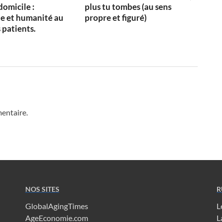
domicile :
plus tu tombes (au sens
e et humanité au
propre et figuré)
 patients.
entaire.
NOS SITES
R
GlobalAgingTimes
L
AgeEconomie.com
L