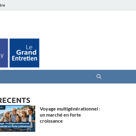
ière
es Seniors
RECENTS
Voyage multigénérationnel :
un marché en forte
croissance