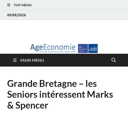
TOP MENU
09/08/2026
AgeEconomie – Silver
Le Portail d'actualité et d'analyses du Marché des Seniors et de la
Silver économie
économie – Marché
MAIN MENU
des Seniors
Grande Bretagne – les
Seniors intéressent Marks
& Spencer