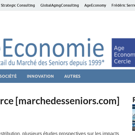
 Strategic Consulting
GlobalAgingConsulting
AgeEconomy
Frédéric Serr
ver économie – Marché d
niors et de la Silver économie
SOCIÉTÉ
INNOVATION
AUTRES
erce [marchedesseniors.com]
tribution, plusieurs études prospectives sur les impacts