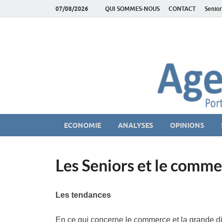
07/08/2026
QUI SOMMES-NOUS
CONTACT
Senior
AgeEconomie – Sil
Le Portail d'actualité et d'analyses du Marché des Se
ECONOMIE
ANALYSES
OPINIONS
Les Seniors et le comm
Les tendances
En ce qui concerne le commerce et la grande dis