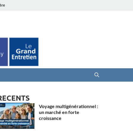
ière
es Seniors
RECENTS
Voyage multigénérationnel :
un marché en forte
croissance