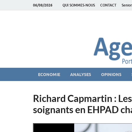
06/08/2026
QUI SOMMES-NOUS
CONTACT
Senior
AgeEconomie – Sil
Le Portail d'actualité et d'analyses du Marché des Se
ECONOMIE
ANALYSES
OPINIONS
Richard Capmartin : Les 
soignants en EHPAD ch