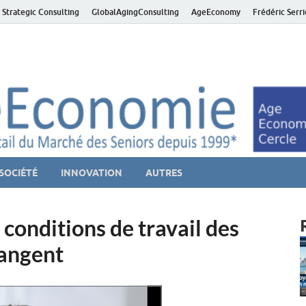
 Strategic Consulting
GlobalAgingConsulting
AgeEconomy
Frédéric Serr
ver économie – Marché d
niors et de la Silver économie
SOCIÉTÉ
INNOVATION
AUTRES
conditions de travail des
angent