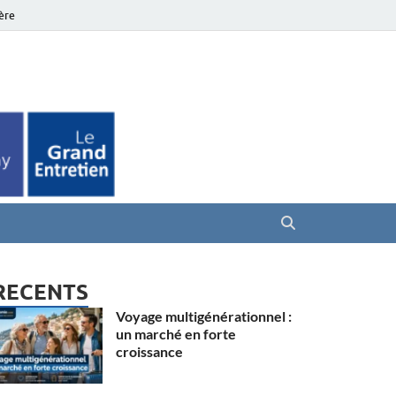
ière
es Seniors
RECENTS
Voyage multigénérationnel :
un marché en forte
croissance