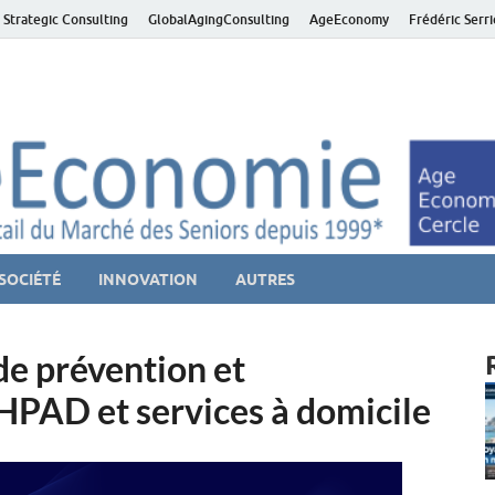
 Strategic Consulting
GlobalAgingConsulting
AgeEconomy
Frédéric Serr
ver économie – Marché d
niors et de la Silver économie
SOCIÉTÉ
INNOVATION
AUTRES
de prévention et
HPAD et services à domicile