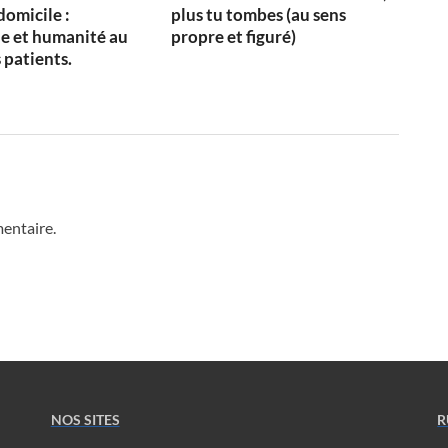
domicile :
plus tu tombes (au sens
e et humanité au
propre et figuré)
 patients.
entaire.
NOS SITES
R