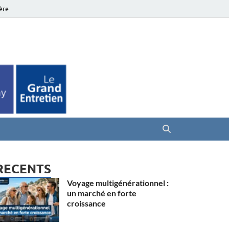
ière
es Seniors
RECENTS
Voyage multigénérationnel :
un marché en forte
croissance