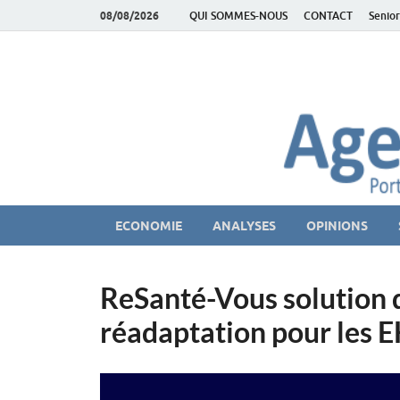
08/08/2026
QUI SOMMES-NOUS
CONTACT
Senior
AgeEconomie – Sil
Le Portail d'actualité et d'analyses du Marché des Se
ECONOMIE
ANALYSES
OPINIONS
ReSanté-Vous solution 
réadaptation pour les E